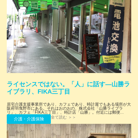
ライセンスではない。「人」に話す―山勝ラ
イブラリ、FIKA三丁目
居宅介護支援事業所であり、カフェであり、時計屋でもある場所が大
阪府羽曳野市にある。それはおのおの、株式会社「山勝ライブラ
リ」、カフェ「FIKA三丁目」、時計店「山勝」。付近には郵便...
全て読む ＞＞
介護・介護保険