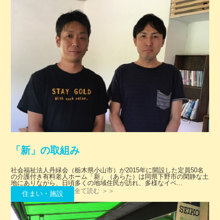
「新」の取組み
社会福祉法人丹緑会（栃木県小山市）が2015年に開設した定員50名
の介護付き有料老人ホーム「新」（あらた）は同県下野市の閑静な土
地にありながら、日頃多くの地域住民が訪れ、多様なイベ...
全て読む ＞＞
住まい・施設