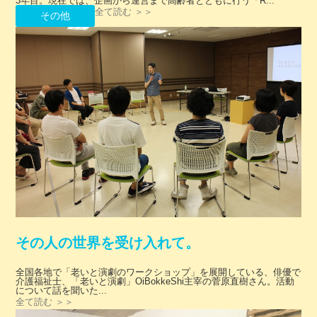
3年目。現在では、企画から運営まで高齢者とともに行う「R...
全て読む ＞＞
その他
その人の世界を受け入れて。
全国各地で「老いと演劇のワークショップ」を展開している、俳優で
介護福祉士、「老いと演劇」OiBokkeShi主宰の菅原直樹さん。活動
について話を聞いた...
全て読む ＞＞