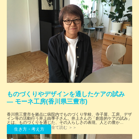
ものづくりやデザインを通したケアの試み
― モーネ工房(香川県三豊市)
香川県三豊市を拠点に病院内でものづくり学校、寺子屋、工房、デザ
イン等の活動行う井上由季子さん。井上さんの「創造的ケアの試み」
とは、ものづくりを通じた、その人らしさの表現、人との豊か...
全て読む ＞＞
生き方・考え方