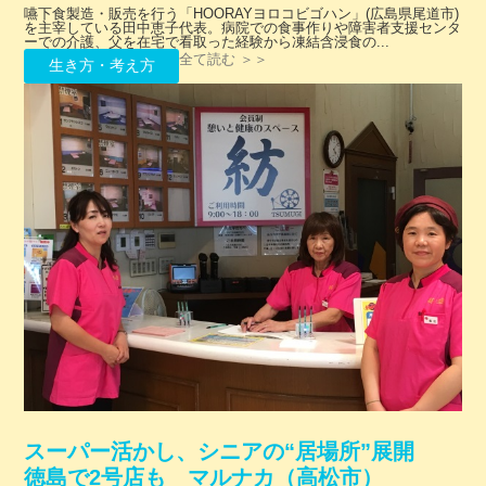
嚥下食製造・販売を行う「HOORAYヨロコビゴハン」(広島県尾道市)
を主宰している田中恵子代表。病院での食事作りや障害者支援センタ
ーでの介護、父を在宅で看取った経験から凍結含浸食の...
全て読む ＞＞
生き方・考え方
スーパー活かし、シニアの“居場所”展開
徳島で2号店も マルナカ（高松市）