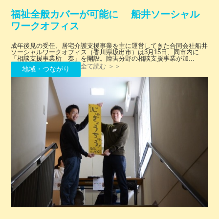
福祉全般カバーが可能に 船井ソーシャル
ワークオフィス
成年後見の受任、居宅介護支援事業を主に運営してきた合同会社船井
ソーシャルワークオフィス（香川県坂出市）は3月15日、同市内に
「相談支援事業所 奏」を開設。障害分野の相談支援事業が加...
全て読む ＞＞
地域・つながり