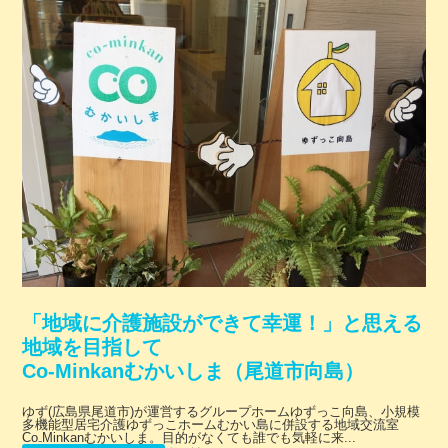
「地域に介護施設ができて幸運！」と思える
地域を目指して
Co-Minkanむかいしま（尾道市向島）
ゆず(広島県尾道市)が運営するグループホームゆずっこ向島、小規模
多機能型居宅介護ゆずっこホームむかい島に併設する地域交流室
Co₋Minkanむかいしま。目的がなくても誰でも気軽に来...