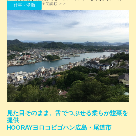
全て読む ＞＞
仕事・活動
見た目そのまま、舌でつぶせる柔らか惣菜を
提供
HOORAYヨロコビゴハン広島・尾道市