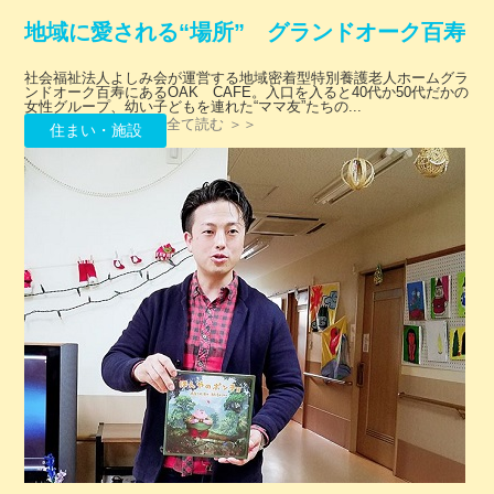
地域に愛される“場所” グランドオーク百寿
社会福祉法人よしみ会が運営する地域密着型特別養護老人ホームグラ
ンドオーク百寿にあるOAK CAFE。入口を入ると40代か50代だかの
女性グループ、幼い子どもを連れた“ママ友”たちの...
全て読む ＞＞
住まい・施設