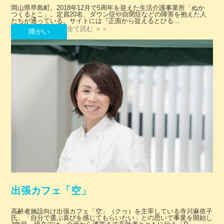
岡山県早島町。2018年12月で5周年を迎えた生活介護事業所「ぬか
つくるとこ」。定員20名、ダウン症や自閉症などの障害を抱えた人
たちが通っている。サイトには『正面から捉えるとひる...
全て読む ＞＞
障がい
出張カフェ「空」
高齢者施設向け出張カフェ「空」（クゥ）を主宰している寺川麻依子
氏。「自分で選ぶ喜びを感じてもらいたい」との思いで事業を開始し