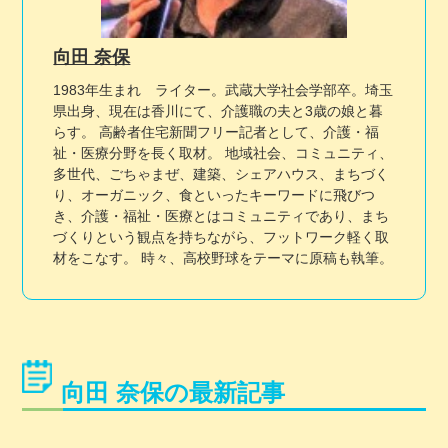
向田 奈保
1983年生まれ ライター。武蔵大学社会学部卒。埼玉
県出身、現在は香川にて、介護職の夫と3歳の娘と暮
らす。 高齢者住宅新聞フリー記者として、介護・福
祉・医療分野を長く取材。 地域社会、コミュニティ、
多世代、ごちゃまぜ、建築、シェアハウス、まちづく
り、オーガニック、食といったキーワードに飛びつ
き、介護・福祉・医療とはコミュニティであり、まち
づくりという観点を持ちながら、フットワーク軽く取
材をこなす。 時々、高校野球をテーマに原稿も執筆。
向田 奈保の最新記事